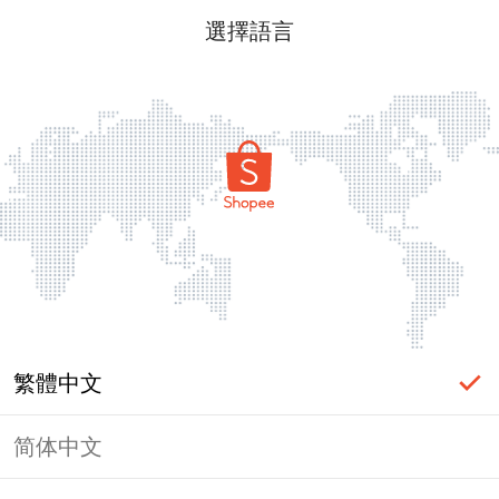
選擇語言
繁體中文
简体中文
頁面無法顯示