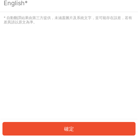
English*
發生錯誤！請登入並再試一次或回到主
頁。
* 自動翻譯結果由第三方提供，未涵蓋圖片及系統文字，並可能存在誤差，若有
差異請以原文為準。
登入
返回首頁
確定
ID: 53462fd133e-e337-4ff2-a1aa-21213dbb6b80