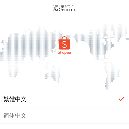
選擇語言
繁體中文
简体中文
頁面無法顯示