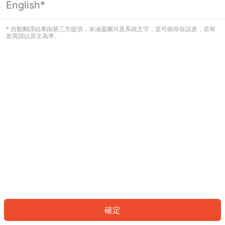
English*
發生錯誤！請登入並再試一次或回到主
頁。
* 自動翻譯結果由第三方提供，未涵蓋圖片及系統文字，並可能存在誤差，若有
差異請以原文為準。
登入
返回首頁
確定
ID: 4169a075402-1020-484a-a1c8-97f95f732641