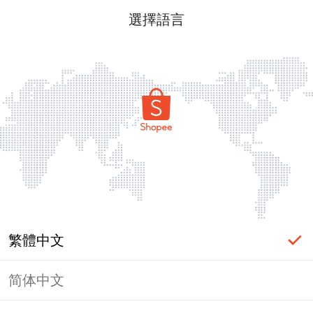
選擇語言
繁體中文
简体中文
頁面無法顯示