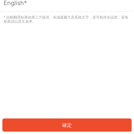
English*
發生錯誤！請登入並再試一次或回到主
頁。
* 自動翻譯結果由第三方提供，未涵蓋圖片及系統文字，並可能存在誤差，若有
差異請以原文為準。
登入
返回首頁
確定
ID: 9097d7f1a81-ba35-4d48-9d2a-d59a3894abe0