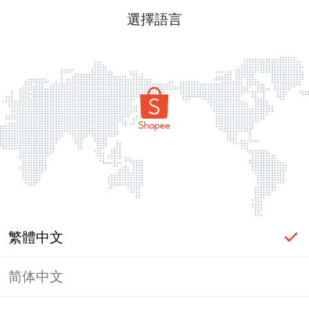
選擇語言
繁體中文
简体中文
頁面無法顯示