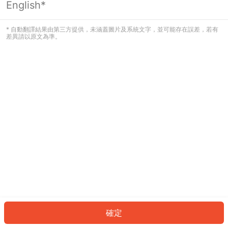
English*
發生錯誤！請登入並再試一次或回到主
頁。
* 自動翻譯結果由第三方提供，未涵蓋圖片及系統文字，並可能存在誤差，若有
差異請以原文為準。
登入
返回首頁
確定
ID: 2287dcea93c-36b6-4f7d-84a6-75bc751a25fa