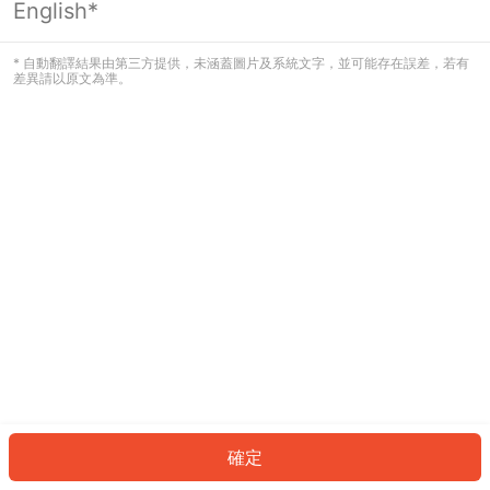
English*
發生錯誤！請登入並再試一次或回到主
頁。
* 自動翻譯結果由第三方提供，未涵蓋圖片及系統文字，並可能存在誤差，若有
差異請以原文為準。
登入
返回首頁
確定
ID: 138347c212d-3dd7-4248-ab5a-99e045dfd7c6