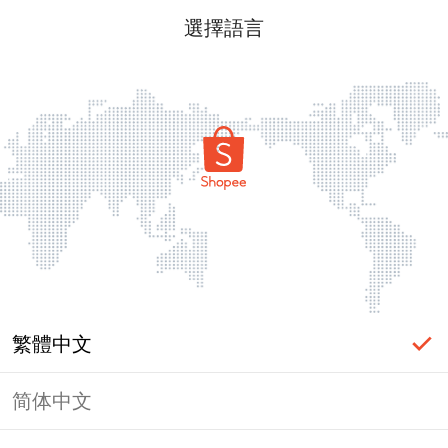
選擇語言
繁體中文
简体中文
頁面無法顯示