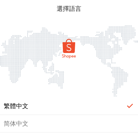
選擇語言
繁體中文
简体中文
頁面無法顯示