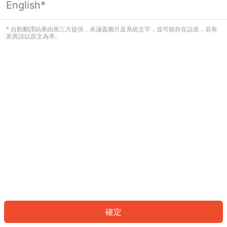
English*
發生錯誤！請登入並再試一次或回到主
頁。
* 自動翻譯結果由第三方提供，未涵蓋圖片及系統文字，並可能存在誤差，若有
差異請以原文為準。
登入
返回首頁
確定
ID: 248ba98582f-fa70-4c25-944d-bbf75a083a3a