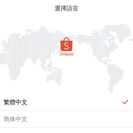
選擇語言
繁體中文
简体中文
頁面無法顯示