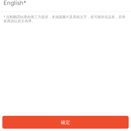
English*
發生錯誤！請登入並再試一次或回到主
頁。
* 自動翻譯結果由第三方提供，未涵蓋圖片及系統文字，並可能存在誤差，若有
差異請以原文為準。
登入
返回首頁
確定
ID: 113e47ef767-1391-4fca-8d97-637111c57507