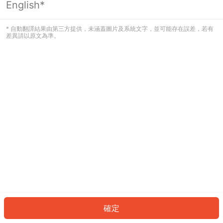
English*
發生錯誤！請登入並再試一次或回到主
頁。
* 自動翻譯結果由第三方提供，未涵蓋圖片及系統文字，並可能存在誤差，若有
差異請以原文為準。
登入
返回首頁
確定
ID: 5224e833038-8948-441a-bc93-9f0fc4473e8d