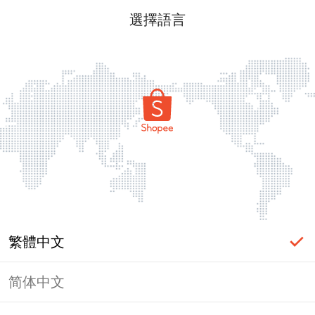
選擇語言
繁體中文
简体中文
頁面無法顯示