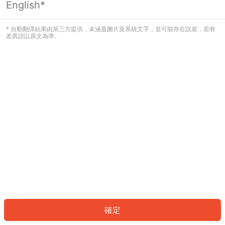
English*
發生錯誤！請登入並再試一次或回到主
頁。
* 自動翻譯結果由第三方提供，未涵蓋圖片及系統文字，並可能存在誤差，若有
差異請以原文為準。
登入
返回首頁
確定
ID: 843b6c31344-533d-42f3-af2d-71f9e13a2fc0