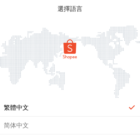
選擇語言
繁體中文
简体中文
頁面無法顯示