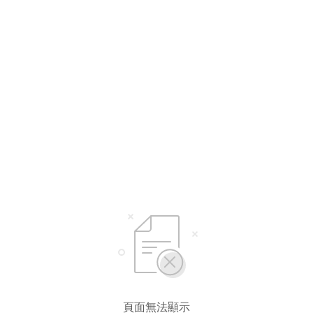
選擇語言
繁體中文
简体中文
頁面無法顯示