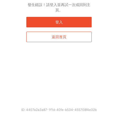
English*
發生錯誤！請登入並再試一次或回到主
頁。
* 自動翻譯結果由第三方提供，未涵蓋圖片及系統文字，並可能存在誤差，若有
差異請以原文為準。
登入
返回首頁
確定
ID: 4407a2a3a87-1f1d-40fe-b534-455708f4e32b