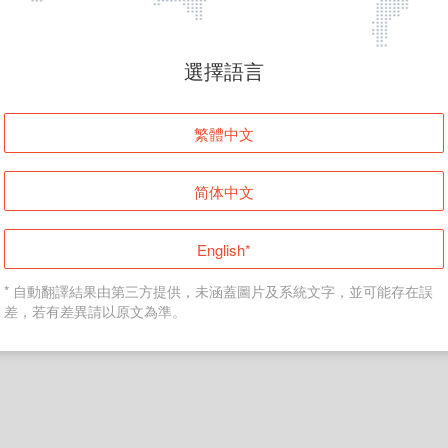
頁面無法顯示
選擇語言
發生錯誤！請登入並再試一次或回到主頁。
繁體中文
登入
简体中文
返回首頁
English*
* 自動翻譯結果由第三方提供，未涵蓋圖片及系統文字，並可能存在誤
差，若有差異請以原文為準。