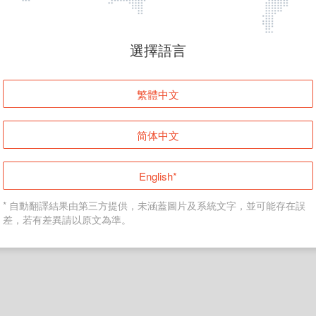
頁面無法顯示
選擇語言
發生錯誤！請登入並再試一次或回到主頁。
繁體中文
登入
简体中文
返回首頁
English*
* 自動翻譯結果由第三方提供，未涵蓋圖片及系統文字，並可能存在誤
差，若有差異請以原文為準。