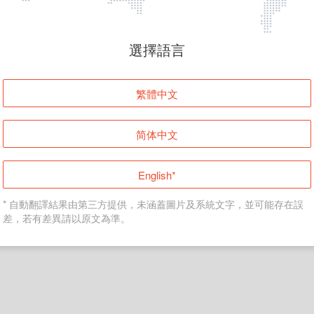
頁面無法顯示
選擇語言
發生錯誤！請登入並再試一次或回到主頁。
繁體中文
登入
简体中文
返回首頁
English*
* 自動翻譯結果由第三方提供，未涵蓋圖片及系統文字，並可能存在誤
差，若有差異請以原文為準。