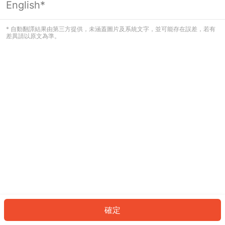
English*
發生錯誤！請登入並再試一次或回到主
頁。
* 自動翻譯結果由第三方提供，未涵蓋圖片及系統文字，並可能存在誤差，若有
差異請以原文為準。
登入
返回首頁
確定
ID: 693c28afc48-968b-4082-8e33-928674f68b28