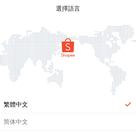
選擇語言
繁體中文
简体中文
頁面無法顯示