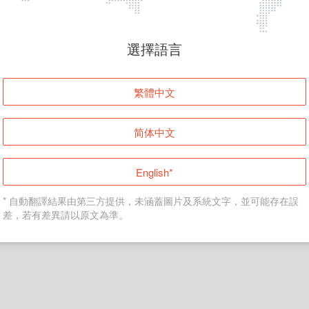
頁面無法顯示
選擇語言
發生錯誤！請登入並再試一次或回到主頁。
繁體中文
登入
简体中文
返回首頁
English*
* 自動翻譯結果由第三方提供，未涵蓋圖片及系統文字，並可能存在誤
差，若有差異請以原文為準。