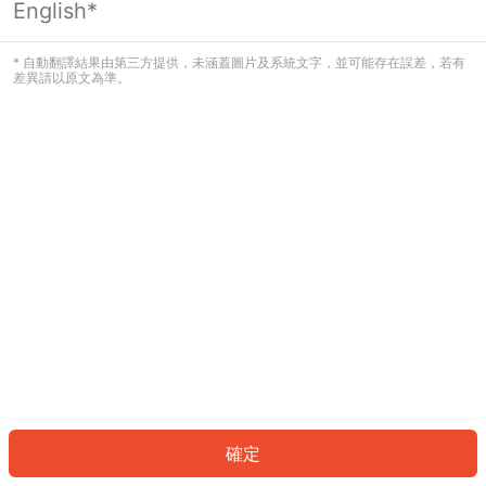
English*
發生錯誤！請登入並再試一次或回到主
頁。
* 自動翻譯結果由第三方提供，未涵蓋圖片及系統文字，並可能存在誤差，若有
差異請以原文為準。
登入
返回首頁
確定
ID: 4324fcc3ca8-dbba-442f-bdb7-7702921c37c9