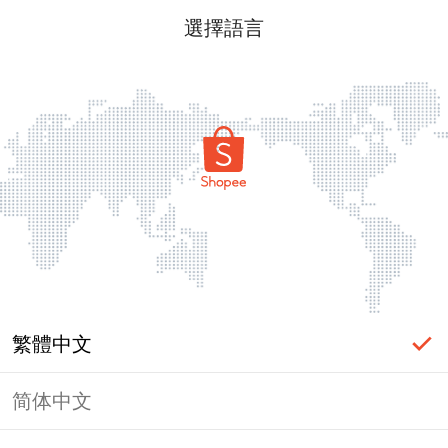
選擇語言
繁體中文
简体中文
頁面無法顯示