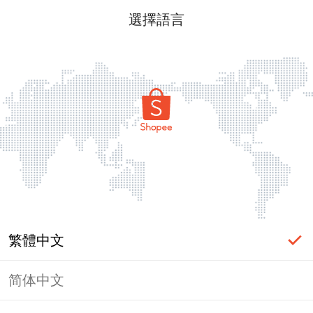
選擇語言
繁體中文
简体中文
頁面無法顯示