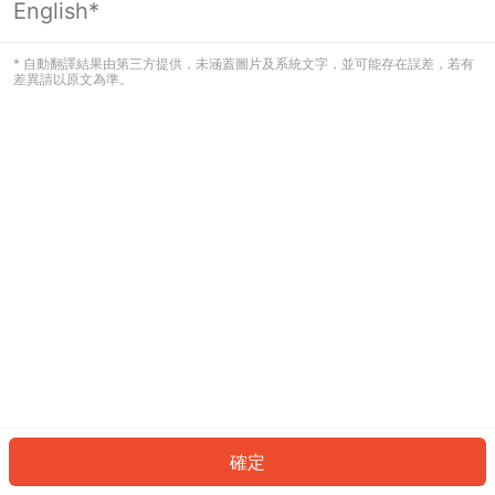
English*
發生錯誤！請登入並再試一次或回到主
頁。
* 自動翻譯結果由第三方提供，未涵蓋圖片及系統文字，並可能存在誤差，若有
差異請以原文為準。
登入
返回首頁
確定
ID: 205a3c66c60-fc75-4229-af11-4f44b4cafb28