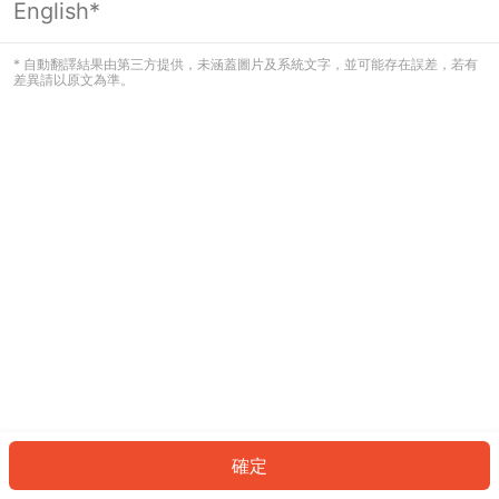
English*
發生錯誤！請登入並再試一次或回到主
頁。
* 自動翻譯結果由第三方提供，未涵蓋圖片及系統文字，並可能存在誤差，若有
差異請以原文為準。
登入
返回首頁
確定
ID: 6241ce95d79-5539-4b31-8758-83c80ff77b25