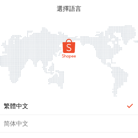
選擇語言
繁體中文
简体中文
頁面無法顯示