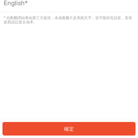
English*
發生錯誤！請登入並再試一次或回到主
頁。
* 自動翻譯結果由第三方提供，未涵蓋圖片及系統文字，並可能存在誤差，若有
差異請以原文為準。
登入
返回首頁
確定
ID: 39193419b16-e542-4355-9ea5-2ad0ca1803e7