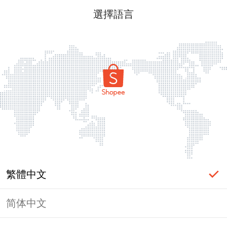
選擇語言
繁體中文
简体中文
頁面無法顯示