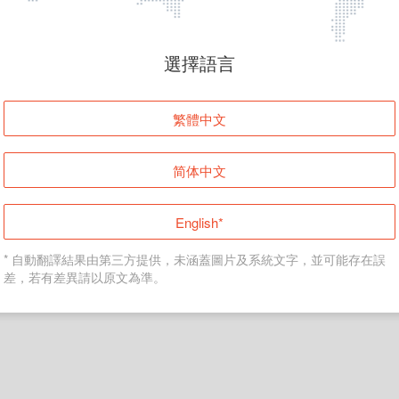
頁面無法顯示
選擇語言
發生錯誤！請登入並再試一次或回到主頁。
繁體中文
登入
简体中文
返回首頁
English*
* 自動翻譯結果由第三方提供，未涵蓋圖片及系統文字，並可能存在誤
差，若有差異請以原文為準。