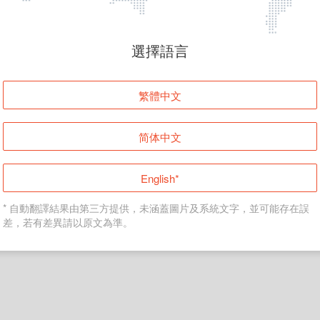
頁面無法顯示
選擇語言
發生錯誤！請登入並再試一次或回到主頁。
繁體中文
登入
简体中文
返回首頁
English*
* 自動翻譯結果由第三方提供，未涵蓋圖片及系統文字，並可能存在誤
差，若有差異請以原文為準。