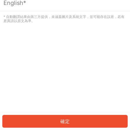
English*
發生錯誤！請登入並再試一次或回到主
頁。
* 自動翻譯結果由第三方提供，未涵蓋圖片及系統文字，並可能存在誤差，若有
差異請以原文為準。
登入
返回首頁
確定
ID: 7900b087f9a-936b-4f0e-8fb6-c1f36412b364