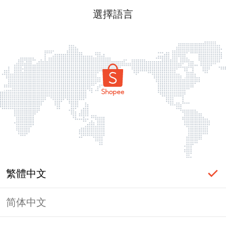
選擇語言
繁體中文
简体中文
頁面無法顯示