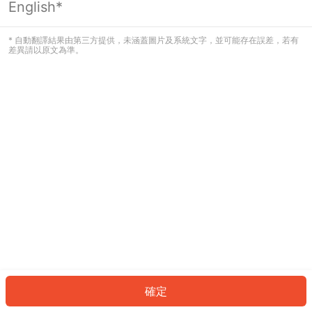
English*
發生錯誤！請登入並再試一次或回到主
頁。
* 自動翻譯結果由第三方提供，未涵蓋圖片及系統文字，並可能存在誤差，若有
差異請以原文為準。
登入
返回首頁
確定
ID: 578183b247a-cd81-47b6-a3a8-ea334ec334b3