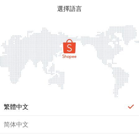
選擇語言
繁體中文
简体中文
頁面無法顯示