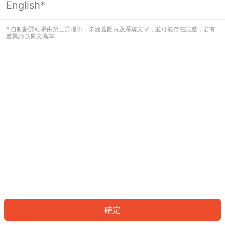
English*
發生錯誤！請登入並再試一次或回到主
頁。
* 自動翻譯結果由第三方提供，未涵蓋圖片及系統文字，並可能存在誤差，若有
差異請以原文為準。
登入
返回首頁
確定
ID: 8185ced52cd-8ef7-4fc9-af84-e8c2bca07a17