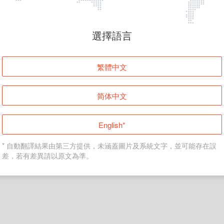
頁面無法顯示
選擇語言
發生錯誤！請登入並再試一次或回到主頁。
繁體中文
登入
简体中文
返回首頁
English*
* 自動翻譯結果由第三方提供，未涵蓋圖片及系統文字，並可能存在誤
差，若有差異請以原文為準。