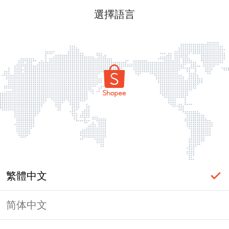
選擇語言
繁體中文
简体中文
頁面無法顯示