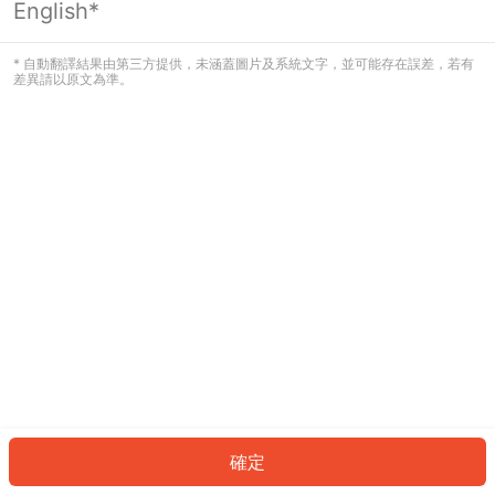
English*
發生錯誤！請登入並再試一次或回到主
頁。
* 自動翻譯結果由第三方提供，未涵蓋圖片及系統文字，並可能存在誤差，若有
差異請以原文為準。
登入
返回首頁
確定
ID: 548b85bdc4f-ccec-4ffb-b73f-e15b0b41e253