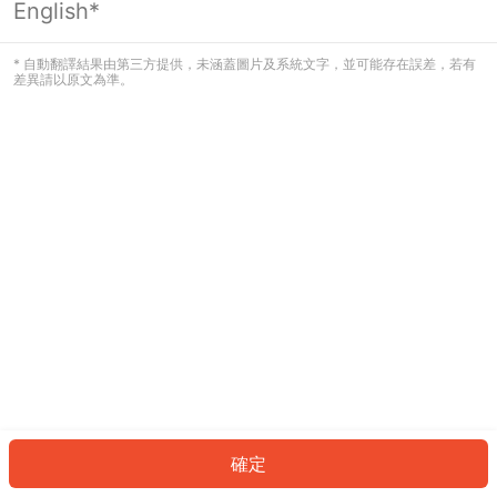
English*
發生錯誤！請登入並再試一次或回到主
頁。
* 自動翻譯結果由第三方提供，未涵蓋圖片及系統文字，並可能存在誤差，若有
差異請以原文為準。
登入
返回首頁
確定
ID: 760d57b7bd8-1a73-488e-98f7-164ef13b20f6