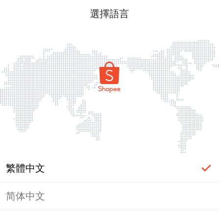
選擇語言
繁體中文
简体中文
頁面無法顯示