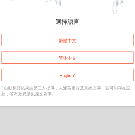
頁面無法顯示
選擇語言
發生錯誤！請登入並再試一次或回到主頁。
繁體中文
登入
简体中文
返回首頁
English*
* 自動翻譯結果由第三方提供，未涵蓋圖片及系統文字，並可能存在誤
差，若有差異請以原文為準。