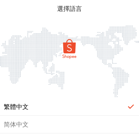
選擇語言
繁體中文
简体中文
頁面無法顯示