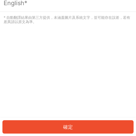
English*
發生錯誤！請登入並再試一次或回到主
頁。
* 自動翻譯結果由第三方提供，未涵蓋圖片及系統文字，並可能存在誤差，若有
差異請以原文為準。
登入
返回首頁
確定
ID: 472c885a49c-322b-4571-a0d3-e6e4041a4f21