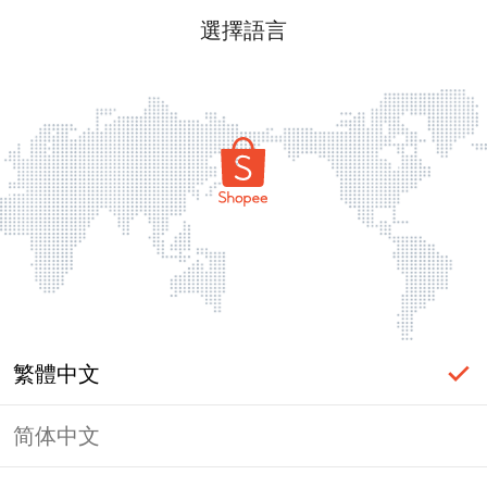
選擇語言
繁體中文
简体中文
頁面無法顯示