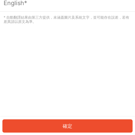
English*
發生錯誤！請登入並再試一次或回到主
頁。
* 自動翻譯結果由第三方提供，未涵蓋圖片及系統文字，並可能存在誤差，若有
差異請以原文為準。
登入
返回首頁
確定
ID: 7829f7cf772-8e31-4ecf-93a2-99c97ce69550