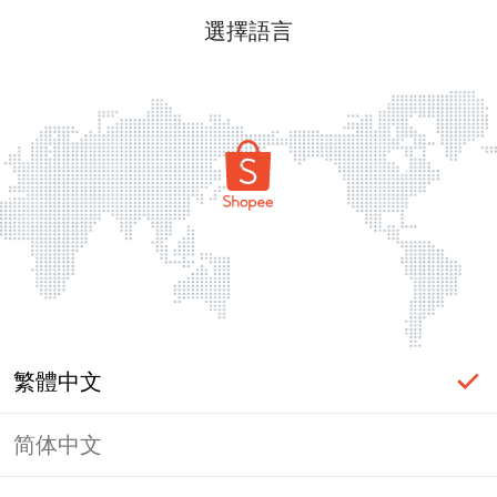
選擇語言
繁體中文
简体中文
頁面無法顯示