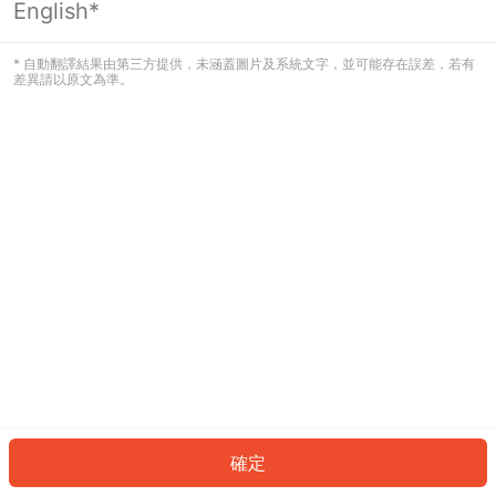
English*
發生錯誤！請登入並再試一次或回到主
頁。
* 自動翻譯結果由第三方提供，未涵蓋圖片及系統文字，並可能存在誤差，若有
差異請以原文為準。
登入
返回首頁
確定
ID: 2222f22d09-9325-4f56-981c-94c1e421eac6