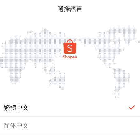
選擇語言
繁體中文
简体中文
頁面無法顯示