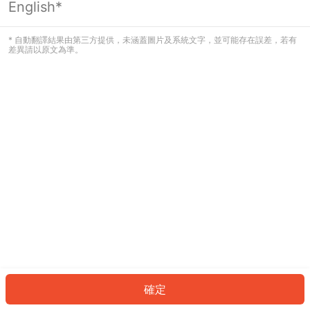
English*
發生錯誤！請登入並再試一次或回到主
頁。
* 自動翻譯結果由第三方提供，未涵蓋圖片及系統文字，並可能存在誤差，若有
差異請以原文為準。
登入
返回首頁
確定
ID: 7219035a6aa-f352-429b-a8c6-5084bf3900c9