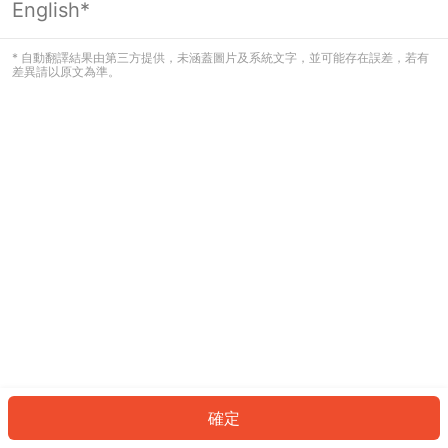
English*
發生錯誤！請登入並再試一次或回到主
頁。
* 自動翻譯結果由第三方提供，未涵蓋圖片及系統文字，並可能存在誤差，若有
差異請以原文為準。
登入
返回首頁
確定
ID: 614cea94251-51f5-41ed-aae9-9006be563859