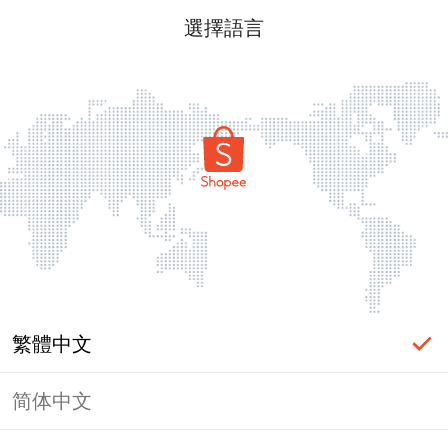
選擇語言
繁體中文
简体中文
頁面無法顯示