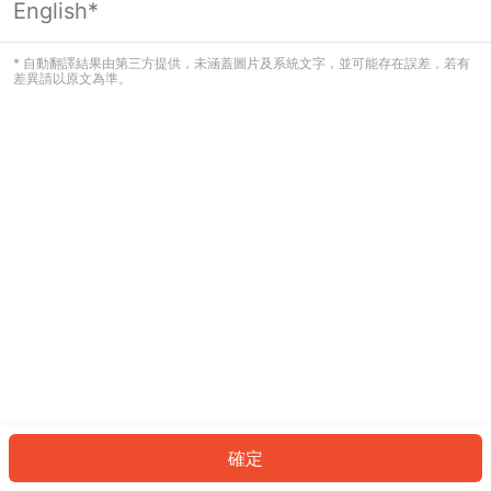
English*
發生錯誤！請登入並再試一次或回到主
頁。
* 自動翻譯結果由第三方提供，未涵蓋圖片及系統文字，並可能存在誤差，若有
差異請以原文為準。
登入
返回首頁
確定
ID: 63b599b0c2-93b5-475d-b116-f2a7f40cdd37