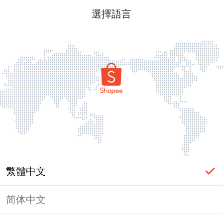
選擇語言
繁體中文
简体中文
頁面無法顯示