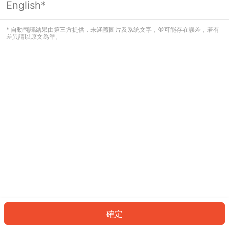
English*
發生錯誤！請登入並再試一次或回到主
頁。
* 自動翻譯結果由第三方提供，未涵蓋圖片及系統文字，並可能存在誤差，若有
差異請以原文為準。
登入
返回首頁
確定
ID: 714b5f7549e-a3e5-4650-825c-1872d9bafd8e