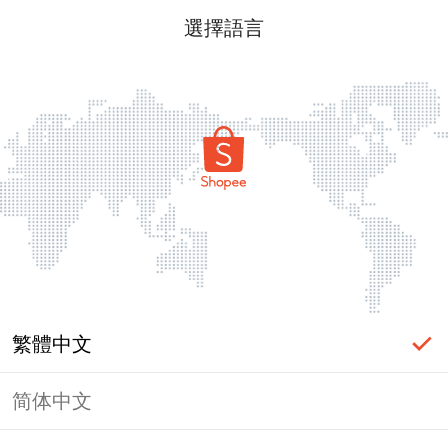
選擇語言
繁體中文
简体中文
頁面無法顯示