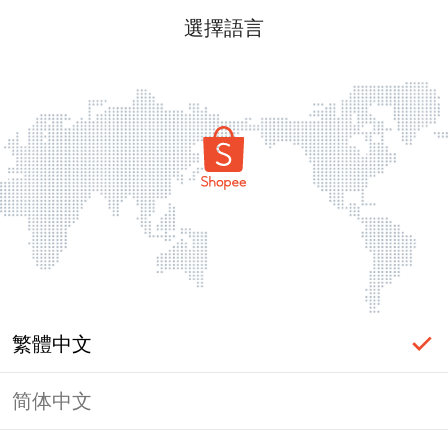
選擇語言
繁體中文
简体中文
頁面無法顯示