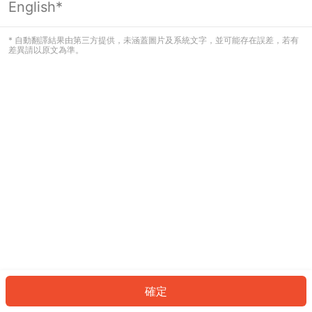
English*
發生錯誤！請登入並再試一次或回到主
頁。
* 自動翻譯結果由第三方提供，未涵蓋圖片及系統文字，並可能存在誤差，若有
差異請以原文為準。
登入
返回首頁
確定
ID: 347735f2428-a690-45ac-9b3e-38f2b1639882