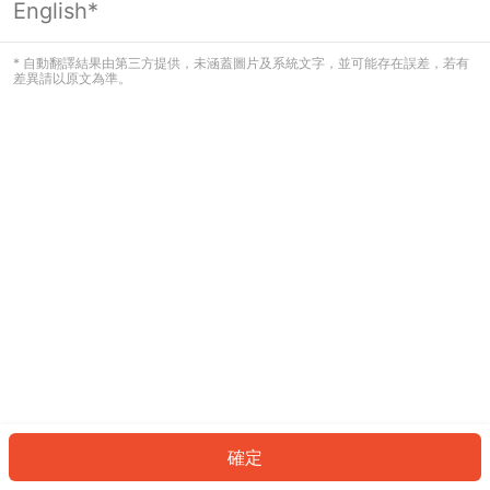
English*
發生錯誤！請登入並再試一次或回到主
頁。
* 自動翻譯結果由第三方提供，未涵蓋圖片及系統文字，並可能存在誤差，若有
差異請以原文為準。
登入
返回首頁
確定
ID: 1091b289a60-79e6-49fb-bb63-1a6000c1a411