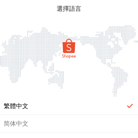
選擇語言
繁體中文
简体中文
頁面無法顯示