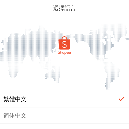
選擇語言
繁體中文
简体中文
頁面無法顯示