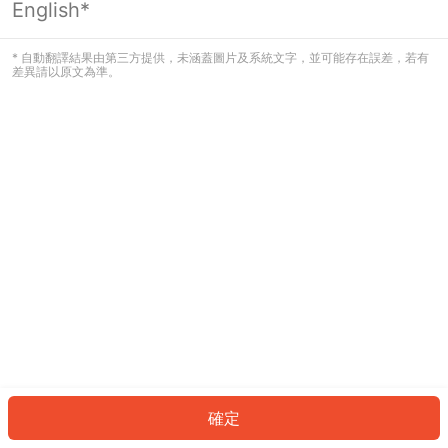
English*
發生錯誤！請登入並再試一次或回到主
頁。
* 自動翻譯結果由第三方提供，未涵蓋圖片及系統文字，並可能存在誤差，若有
差異請以原文為準。
登入
返回首頁
確定
ID: 651b3d24b7c-dc66-46c5-a273-481edb7d26ef