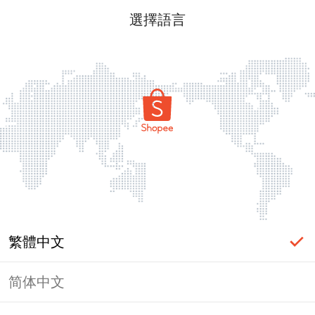
選擇語言
繁體中文
简体中文
頁面無法顯示