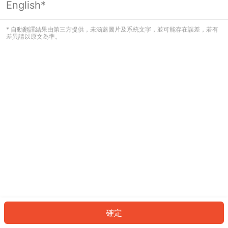
English*
發生錯誤！請登入並再試一次或回到主
頁。
* 自動翻譯結果由第三方提供，未涵蓋圖片及系統文字，並可能存在誤差，若有
差異請以原文為準。
登入
返回首頁
確定
ID: 729197cf26e-0a3b-4939-8651-8fe14fac04b0