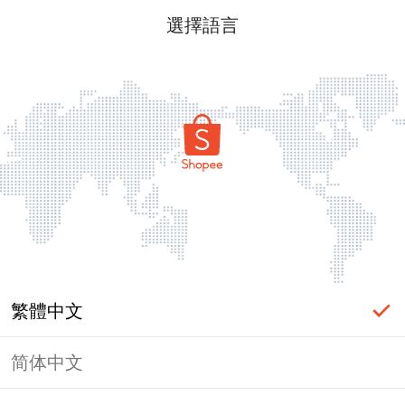
選擇語言
繁體中文
简体中文
頁面無法顯示