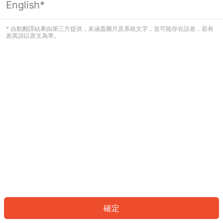
English*
發生錯誤！請登入並再試一次或回到主
頁。
* 自動翻譯結果由第三方提供，未涵蓋圖片及系統文字，並可能存在誤差，若有
差異請以原文為準。
登入
返回首頁
確定
ID: 35225381fce-8374-47e0-a193-6ce196dfcc81