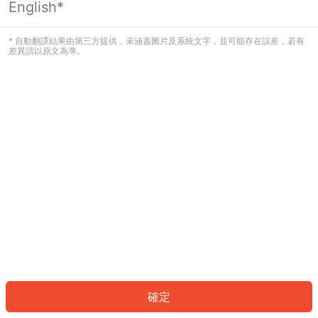
English*
發生錯誤！請登入並再試一次或回到主
頁。
* 自動翻譯結果由第三方提供，未涵蓋圖片及系統文字，並可能存在誤差，若有
差異請以原文為準。
登入
返回首頁
確定
ID: 74469f0d7a9-752f-4f6f-822f-6c0e67096d47