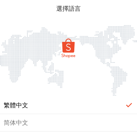
選擇語言
繁體中文
简体中文
頁面無法顯示