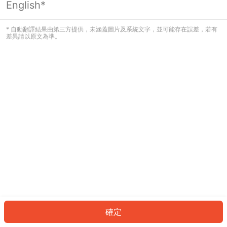
English*
發生錯誤！請登入並再試一次或回到主
頁。
* 自動翻譯結果由第三方提供，未涵蓋圖片及系統文字，並可能存在誤差，若有
差異請以原文為準。
登入
返回首頁
確定
ID: 5799a96c3ec-97bb-45ab-af4a-bbab5078036e