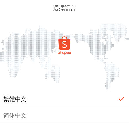
選擇語言
繁體中文
简体中文
頁面無法顯示