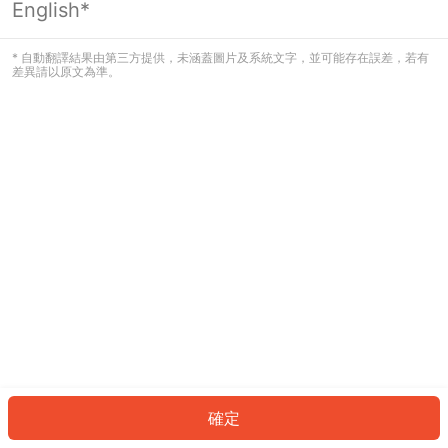
English*
發生錯誤！請登入並再試一次或回到主
頁。
* 自動翻譯結果由第三方提供，未涵蓋圖片及系統文字，並可能存在誤差，若有
差異請以原文為準。
登入
返回首頁
確定
ID: 63595cf03ab-224a-4484-98be-ccbfeb744d85