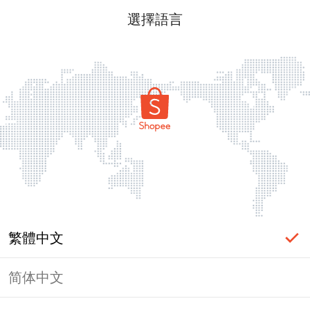
選擇語言
繁體中文
简体中文
頁面無法顯示