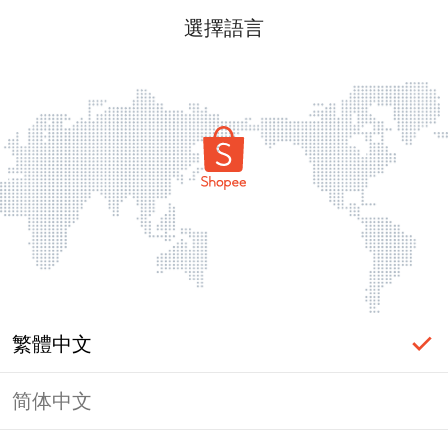
選擇語言
繁體中文
简体中文
頁面無法顯示