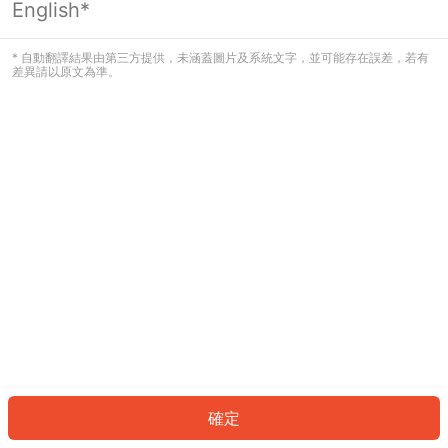
English*
發生錯誤！請登入並再試一次或回到主
頁。
* 自動翻譯結果由第三方提供，未涵蓋圖片及系統文字，並可能存在誤差，若有
差異請以原文為準。
登入
返回首頁
確定
ID: 699c8439704-e36a-4ec5-b461-f5a338299167