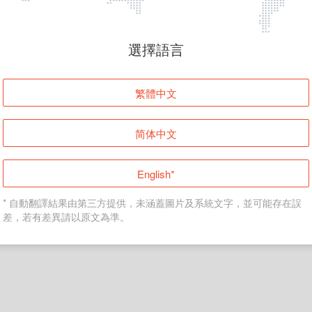
頁面無法顯示
選擇語言
發生錯誤！請登入並再試一次或回到主頁。
繁體中文
登入
简体中文
返回首頁
English*
* 自動翻譯結果由第三方提供，未涵蓋圖片及系統文字，並可能存在誤
差，若有差異請以原文為準。