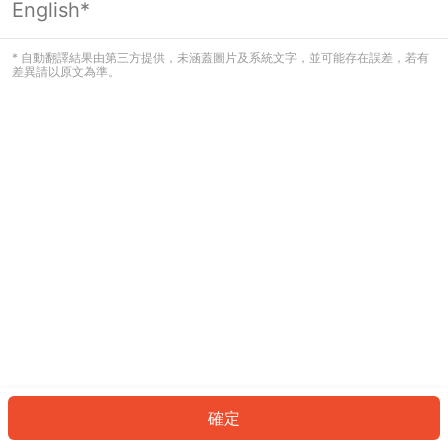
English*
發生錯誤！請登入並再試一次或回到主
頁。
* 自動翻譯結果由第三方提供，未涵蓋圖片及系統文字，並可能存在誤差，若有
差異請以原文為準。
登入
返回首頁
確定
ID: 582ee5d790a-4c9e-47e5-be88-f24e11a78525