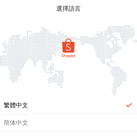
選擇語言
繁體中文
简体中文
頁面無法顯示