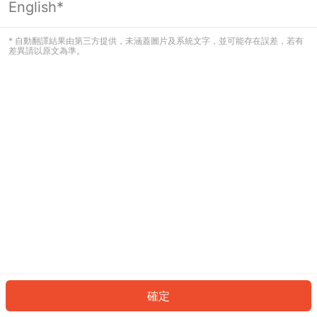
English*
發生錯誤！請登入並再試一次或回到主
頁。
* 自動翻譯結果由第三方提供，未涵蓋圖片及系統文字，並可能存在誤差，若有
差異請以原文為準。
登入
返回首頁
確定
ID: 6490a61e412-6c86-4464-b320-0fdb67a6dde1