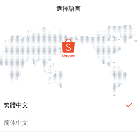
選擇語言
繁體中文
简体中文
頁面無法顯示