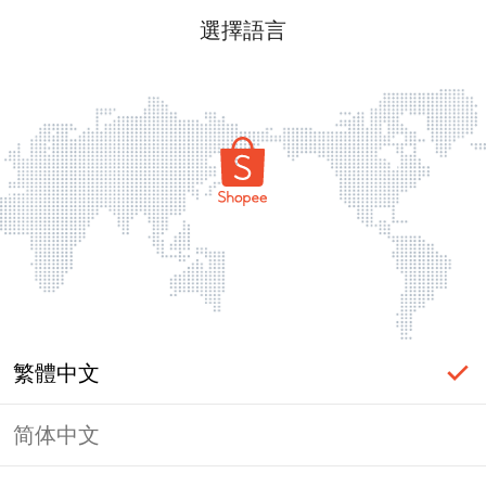
選擇語言
繁體中文
简体中文
頁面無法顯示