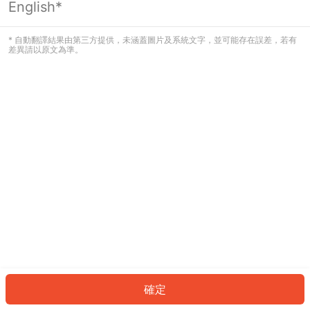
English*
發生錯誤！請登入並再試一次或回到主
頁。
* 自動翻譯結果由第三方提供，未涵蓋圖片及系統文字，並可能存在誤差，若有
差異請以原文為準。
登入
返回首頁
確定
ID: 21407e829f8-107a-4f74-a3fa-797f1421ebdb