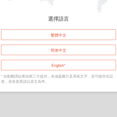
頁面無法顯示
選擇語言
發生錯誤！請登入並再試一次或回到主頁。
繁體中文
登入
简体中文
返回首頁
English*
* 自動翻譯結果由第三方提供，未涵蓋圖片及系統文字，並可能存在誤
差，若有差異請以原文為準。