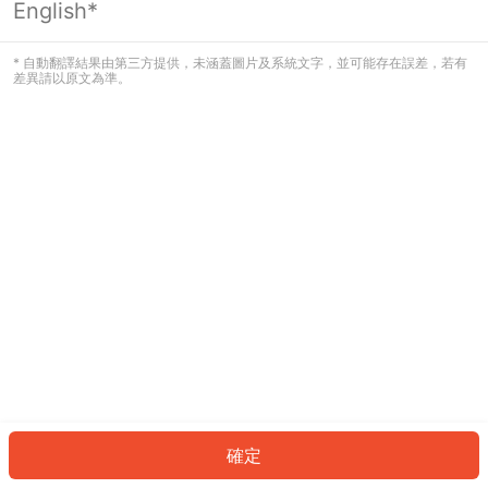
English*
發生錯誤！請登入並再試一次或回到主
頁。
* 自動翻譯結果由第三方提供，未涵蓋圖片及系統文字，並可能存在誤差，若有
差異請以原文為準。
登入
返回首頁
確定
ID: 45468741df3-e405-4975-a8eb-ee45626e563e