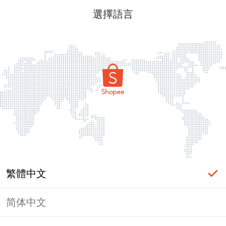
選擇語言
繁體中文
简体中文
頁面無法顯示